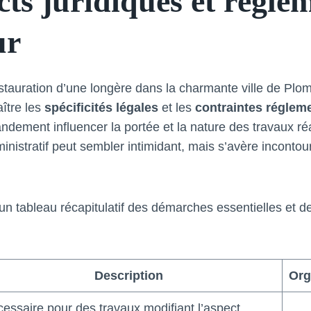
cts juridiques et régle
ur
tauration d’une longère dans la charmante ville de Plome
ître les
spécificités légales
et les
contraintes réglem
ndement influencer la portée et la nature des travaux ré
inistratif peut sembler intimidant, mais s’avère incontou
 un tableau récapitulatif des démarches essentielles et d
Description
Org
essaire pour des travaux modifiant l’aspect