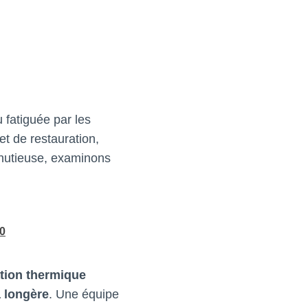
 fatiguée par les
et de restauration,
minutieuse, examinons
0
ation thermique
a longère
. Une équipe