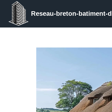
Aller
au
Reseau-breton-batiment-du
contenu