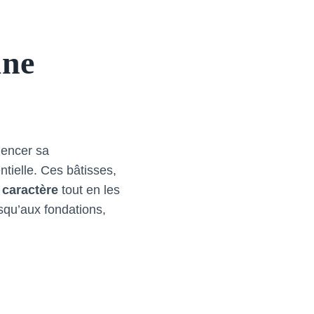
une
mencer sa
ntielle. Ces bâtisses,
 caractère
tout en les
squ’aux fondations,