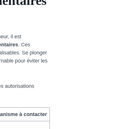
mentaires
ur, il est
entaires
. Ces
alisables. Se plonger
rnable pour éviter les
es autorisations
anisme à contacter